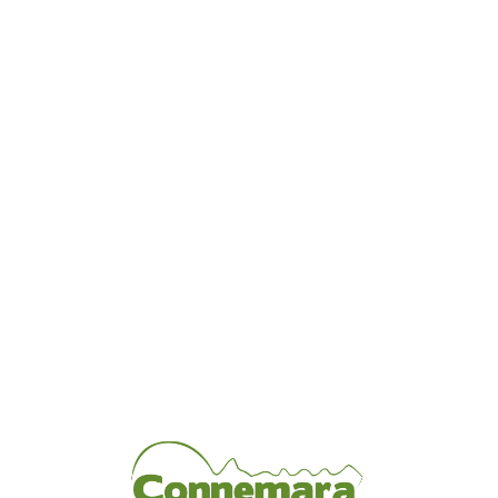
Loa
din
g...