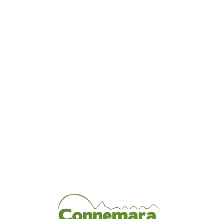
Loa
din
g...