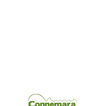
Loa
din
g...