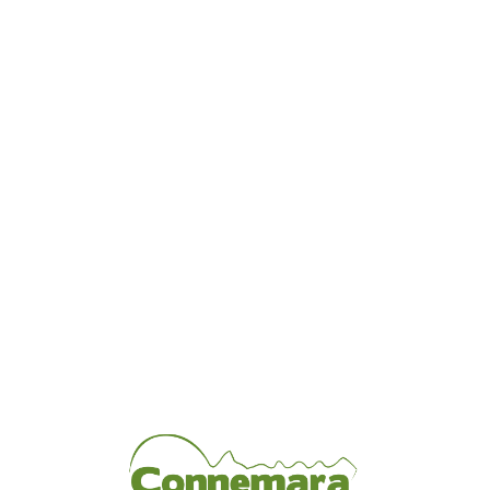
Loa
din
g...