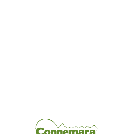
Loa
din
g...