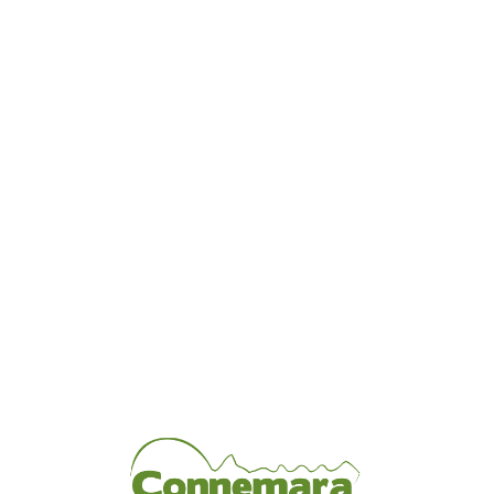
Loa
din
g...