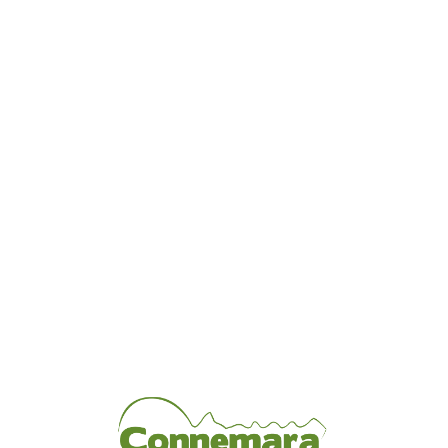
Loa
din
g...