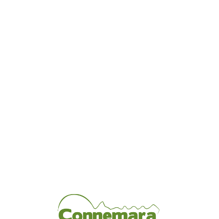
Loa
din
g...